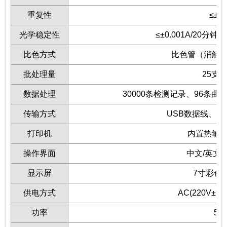
重复性
≤±5
光学稳定性
≤±0.001A/20分
比色方式
比色管（消解
批处理量
25支/
数据处理
30000条检测记录、96条
传输方式
USB数据线、
打印机
内置热敏
操作界面
中文/英文
显示屏
7寸彩色
供电方式
AC(220V±1
功率
5W