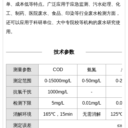
单、成本低等特点。广泛应用于应急监测、污水处理、化
工、制药、医院废水、食品、印染等行业废水检测方面，
还可以应用于科研单位、大中专院校等机构的废水研究使
用。
技术参数
测量参数
COD
氨氮
总
测定范围
0-15000mg/L
0-50mg/L
0-20m
抗氯干扰
1000mg/L
-
-
检测下限
5mg/L
0.01mg/L
0.02m
消解环境
165℃，15min
无需消解
125℃，
测定误差
≤± 5