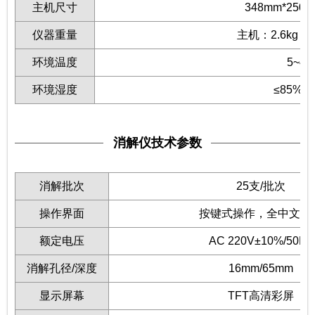
主机尺寸
348mm*250
仪器重量
主机：2.6kg；
环境温度
5~4
环境湿度
≤85%
消解仪技术参数
消解批次
25支/批次
操作界面
按键式操作，全中文显
额定电压
AC 220V±10%/50Hz
消解孔径/深度
16mm/65mm
显示屏幕
TFT高清彩屏