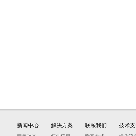
新闻中心
解决方案
联系我们
技术支