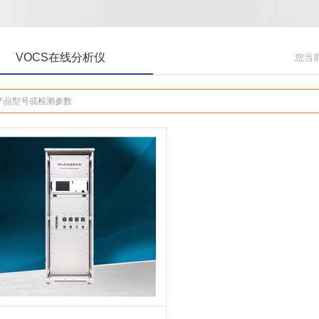
VOCS在线分析仪
您当