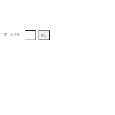
共1页 1条记录
确定