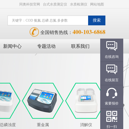
同奥科技官网
台式水质测定仪
水质检测仪
网站地图
400-103-6868
全国销售热线：
新闻中心
专题活动
联系我们
在线咨询
在线留言
索要报价
氮总磷浊度
重金属
消解仪
扫一扫