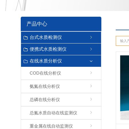
产品中心
台式水质检测仪
便携式水质检测仪
在线水质分析仪
COD在线分析仪
氨氮在线分析仪
总磷在线分析仪
总氮水质自动在线监测仪
重金属在线自动监测仪