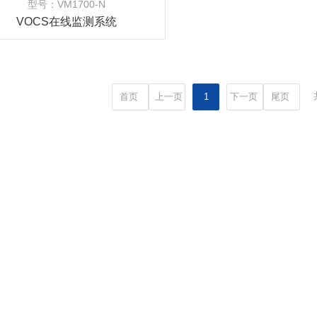
型号：VM1700-N
VOCS在线监测系统
首页
上一页
1
下一页
尾页