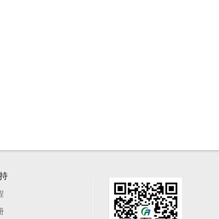
持
程
册