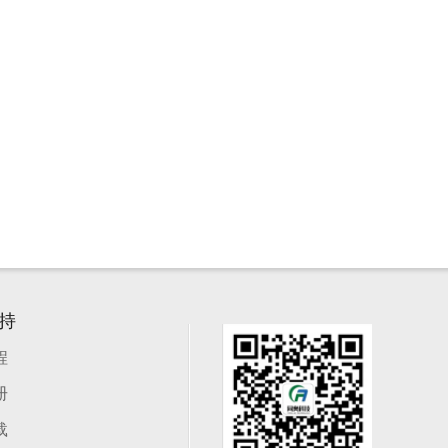
持
程
册
载