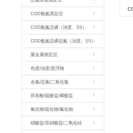
C
COD氨氮测定仪
COD氨氮总磷（浊度、SS）
COD氨氮总磷总氮（浊度、SS）
重金属测定仪
色度/浊度/悬浮物
余氯/总氯/二氧化氯
挥发酚/硫酸盐/磷酸盐
氰化物/硫化物/氟化物
硝酸盐/亚硝酸盐/二氧化硅