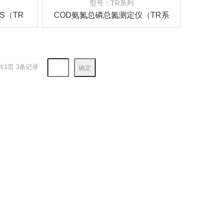
型号：TR系列
S（TR
COD氨氮总磷总氮测定仪（TR系
列）
共1页 3条记录
确定