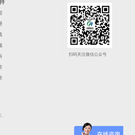
持
程
册
载
频
扫码关注微信公众号
科
答
章
利。