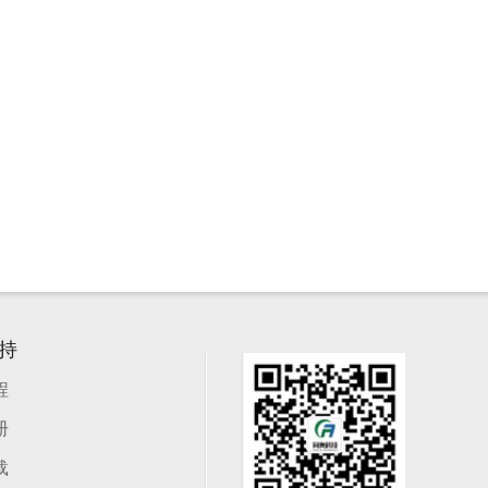
持
程
册
载