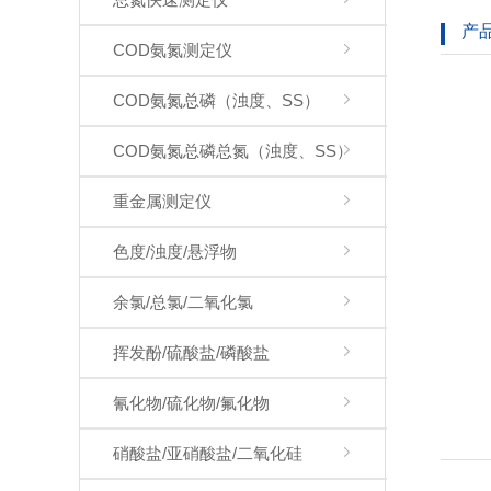
产
COD氨氮测定仪
COD氨氮总磷（浊度、SS）
COD氨氮总磷总氮（浊度、SS）
重金属测定仪
色度/浊度/悬浮物
余氯/总氯/二氧化氯
挥发酚/硫酸盐/磷酸盐
氰化物/硫化物/氟化物
硝酸盐/亚硝酸盐/二氧化硅