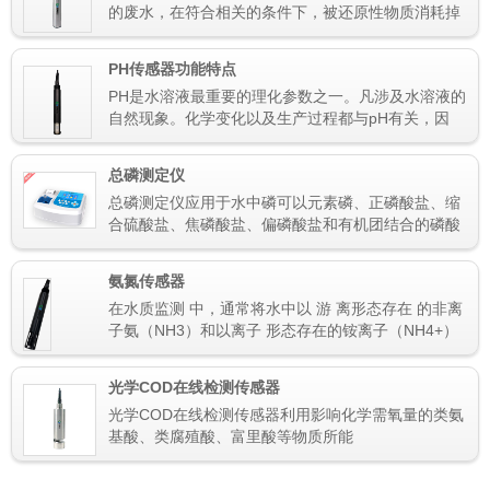
的废水，在符合相关的条件下，被还原性物质消耗掉
的强氧化剂的量。
PH传感器功能特点
PH是水溶液最重要的理化参数之一。凡涉及水溶液的
自然现象。化学变化以及生产过程都与pH有关，因
此，在生活用水、工业、农业、医学、环保和科研领
域都需要测量pH
总磷测定仪
总磷测定仪应用于水中磷可以元素磷、正磷酸盐、缩
合硫酸盐、焦磷酸盐、偏磷酸盐和有机团结合的磷酸
盐等形式存在
氨氮传感器
在水质监测 中，通常将水中以 游 离形态存在 的非离
子氨（NH3）和以离子 形态存在的铵离子（NH4+）
的总氨含量称为氨氮，氨氮含量是反映水体质 量的一
项重要指标。
光学COD在线检测传感器
光学COD在线检测传感器利用影响化学需氧量的类氨
基酸、类腐殖酸、富里酸等物质所能