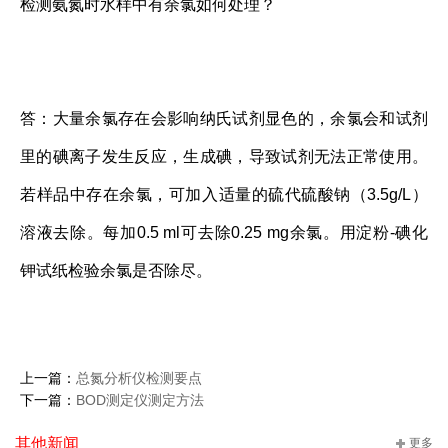
检测氨氮时水样中有余氯如何处理？
答：大量余氯存在会影响纳氏试剂显色的，余氯会和试剂
里的碘离子发生反应，生成碘，导致试剂无法正常使用。
若样品中存在余氯，可加入适量的硫代硫酸钠（3.5g/L）
溶液去除。每加0.5 ml可去除0.25 mg余氯。用淀粉-碘化
钾试纸检验余氯是否除尽。
上一篇：
总氮分析仪检测要点
下一篇：
BOD测定仪测定方法
其他新闻
更多