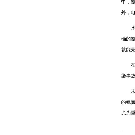
中，
外，
确的
就能
染事
的氨
尤为