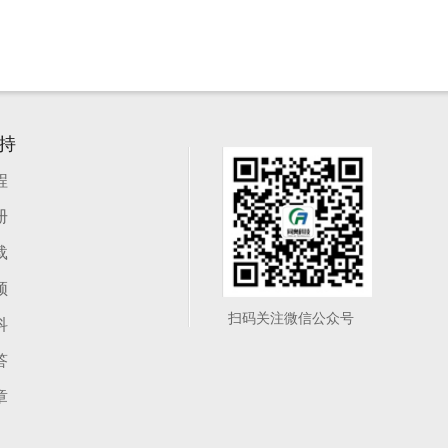
持
程
册
载
频
扫码关注微信公众号
科
答
章