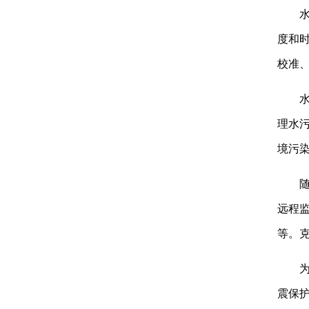
度和
校准
理水
境污
远程
等。
震保