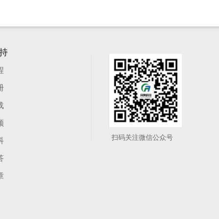
持
程
册
载
频
扫码关注微信公众号
科
答
章