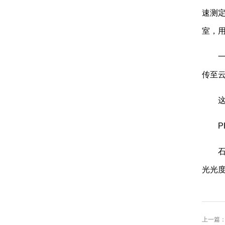
速测
室，
传至
石
光光
上一篇